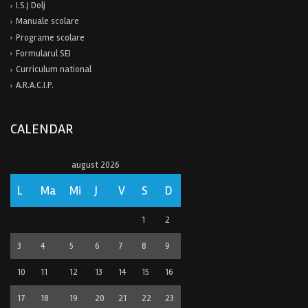
I.S.J Dolj
Manuale scolare
Programe scolare
Formularul SEI
Curriculum national
A.R.A.C.I.P.
CALENDAR
august 2026
L
Ma
Mi
J
V
S
D
1
2
3
4
5
6
7
8
9
10
11
12
13
14
15
16
17
18
19
20
21
22
23