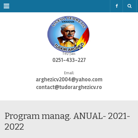
Menu
Tel/fax:
0251-433-227
Email:
arghezicv2004@yahoo.com
contact@tudorarghezicv.ro
Program manag. ANUAL- 2021-
2022