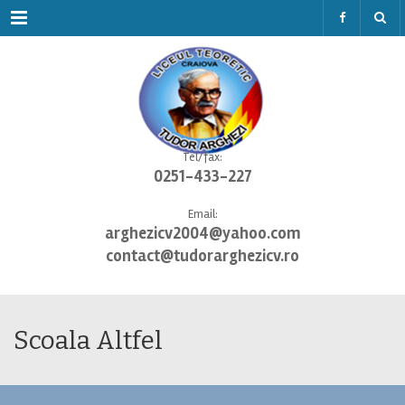
Menu
Tel/fax:
0251-433-227
Email:
arghezicv2004@yahoo.com
contact@tudorarghezicv.ro
Scoala Altfel