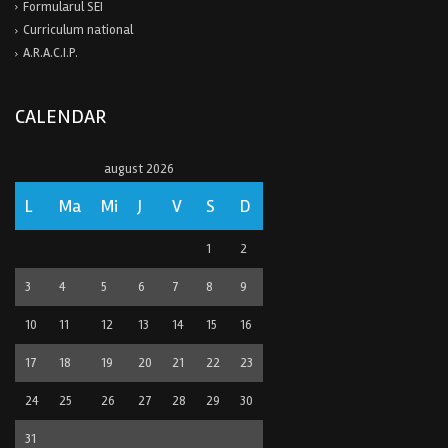
Formularul SEI
Curriculum national
A.R.A.C.I.P.
CALENDAR
august 2026
L
Ma
Mi
J
V
S
D
1
2
3
4
5
6
7
8
9
10
11
12
13
14
15
16
17
18
19
20
21
22
23
24
25
26
27
28
29
30
31