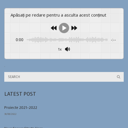
Apăsați pe redare pentru a asculta acest conținut
0:00
-:--
1x
Powered By
GSpeech
.
LATEST POST
Proiecte 2021-2022
30/08/2022