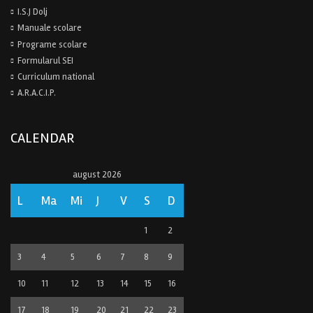
I.S.J Dolj
Manuale scolare
Programe scolare
Formularul SEI
Curriculum national
A.R.A.C.I.P.
CALENDAR
august 2026
L
Ma
Mi
J
V
S
D
1
2
3
4
5
6
7
8
9
10
11
12
13
14
15
16
17
18
19
20
21
22
23