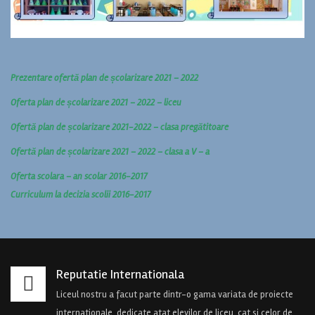
Prezentare ofertă plan de școlarizare 2021 – 2022
Oferta plan de școlarizare 2021 – 2022 – liceu
Ofertă plan de școlarizare 2021-2022 – clasa pregătitoare
Ofertă plan de școlarizare 2021 – 2022 – clasa a V – a
Oferta scolara – an scolar 2016-2017
Curriculum la decizia scolii 2016-2017
Reputatie Internationala
Liceul nostru a facut parte dintr-o gama variata de proiecte
internationale, dedicate atat elevilor de liceu, cat si celor de