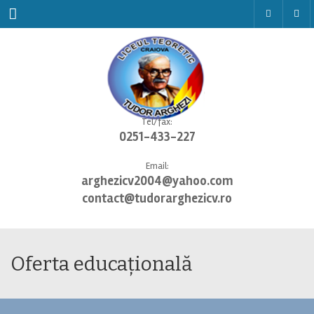
Menu
Tel/fax:
0251-433-227
Email:
arghezicv2004@yahoo.com
contact@tudorarghezicv.ro
Oferta educațională