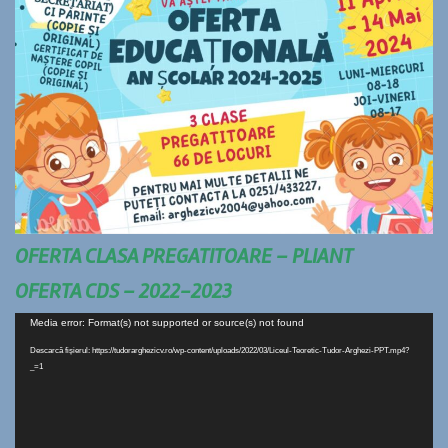
OFERTA CLASA PREGATITOARE – PLIANT
OFERTA CDS – 2022-2023
Player
Media error: Format(s) not supported or source(s) not found
video
Descarcă fișierul: https://tudorarghezicv.ro/wp-content/uploads/2022/03/Liceul-Teoretic-Tudor-Arghezi-PPT.mp4?
_=1