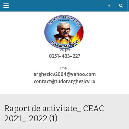
Menu
Tel/fax:
0251-433-227
Email:
arghezicv2004@yahoo.com
contact@tudorarghezicv.ro
Raport de activitate_ CEAC
2021_-2022 (1)