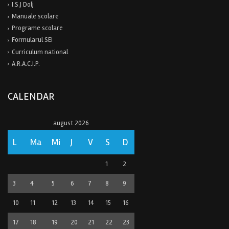
I.S.J Dolj
Manuale scolare
Programe scolare
Formularul SEI
Curriculum national
A.R.A.C.I.P.
CALENDAR
august 2026
L
Ma
Mi
J
V
S
D
1
2
3
4
5
6
7
8
9
10
11
12
13
14
15
16
17
18
19
20
21
22
23