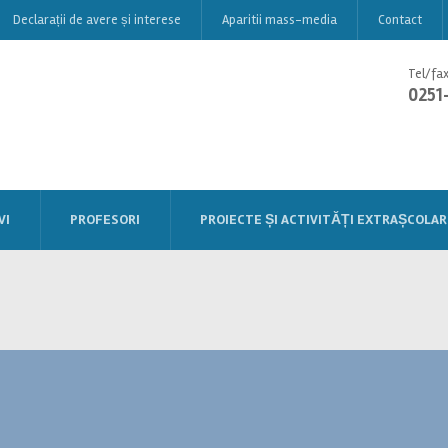
Declarații de avere și interese
Aparitii mass-media
Contact
Tel/fax
0251
VI
PROFESORI
PROIECTE ȘI ACTIVITĂȚI EXTRAȘCOLAR