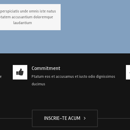
 perspiciatis unde omnis iste natus
ptatem accusantium doloremque
laudantium
Commitment
de
Ptatum eos et accusamus et iusto odio dignissimos
ducimus
INSCRIE-TE ACUM