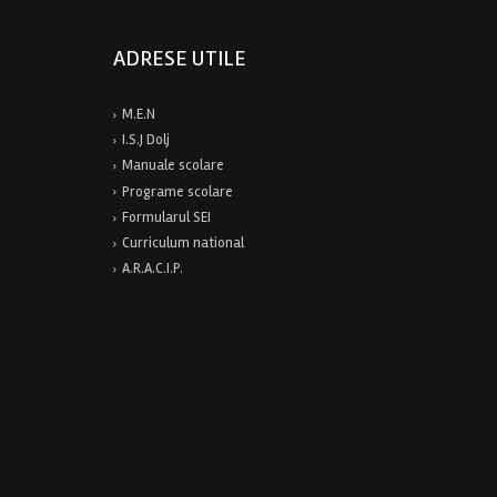
ADRESE UTILE
M.E.N
I.S.J Dolj
Manuale scolare
Programe scolare
Formularul SEI
Curriculum national
A.R.A.C.I.P.