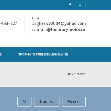
:
Email:
-433-227
arghezicv2004@yahoo.com
contact@tudorarghezicv.ro
E
INFORMAȚII PUBLICE/LEGISLAȚIE
HOME
\
PROJECT
All
Economics
Research