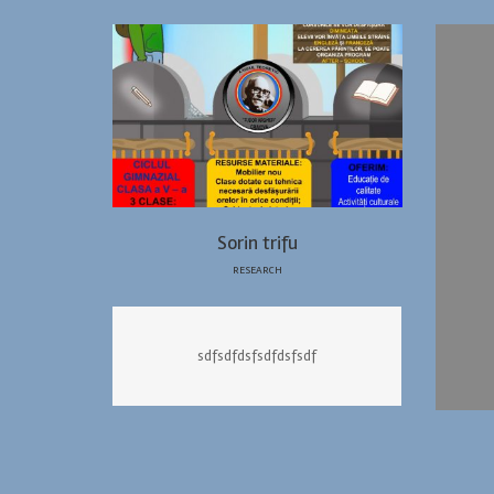
Sorin trifu
RESEARCH
sdfsdfdsfsdfdsfsdf