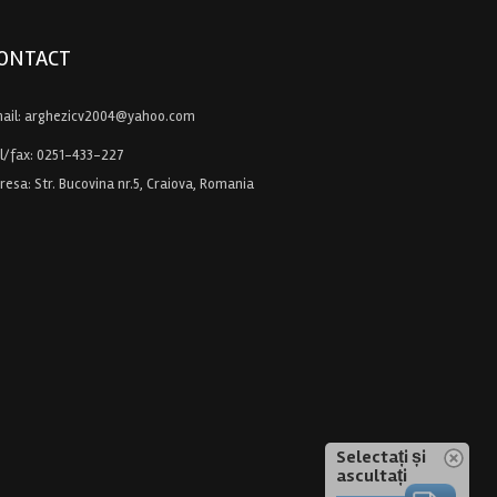
ONTACT
ail:
arghezicv2004@yahoo.com
l/fax:
0251-433-227
resa: Str. Bucovina nr.5, Craiova, Romania
Selectați și
ascultați