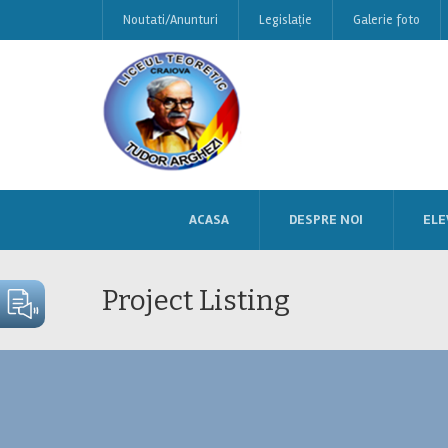
Noutati/Anunturi
Legislație
Galerie foto
ACASA
DESPRE NOI
ELE
Project Listing