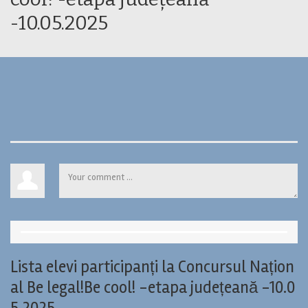
-10.05.2025
Lista elevi participanți la Concursul Națion
al Be legal!Be cool! -etapa județeană -10.0