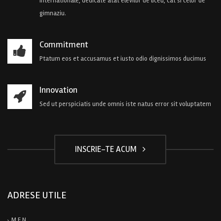
internationale, dedicate atat elevilor de liceu, cat si celor de
gimnaziu.
Commitment
Ptatum eos et accusamus et iusto odio dignissimos ducimus
Innovation
Sed ut perspiciatis unde omnis iste natus error sit voluptatem
INSCRIE-TE ACUM
ADRESE UTILE
M.E.N