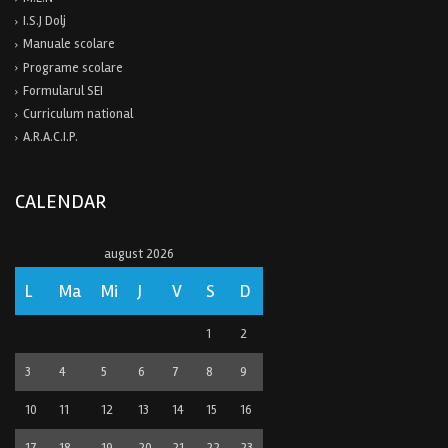
I.S.J Dolj
Manuale scolare
Programe scolare
Formularul SEI
Curriculum national
A.R.A.C.I.P.
CALENDAR
august 2026
L
Ma
Mi
J
V
S
D
1
2
3
4
5
6
7
8
9
10
11
12
13
14
15
16
17
18
19
20
21
22
23