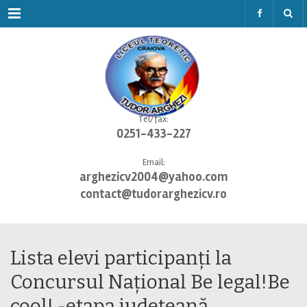
Menu
Tel/fax:
0251-433-227
Email:
arghezicv2004@yahoo.com
contact@tudorarghezicv.ro
Lista elevi participanți la
Concursul Național Be legal!Be
cool! -etapa județeană