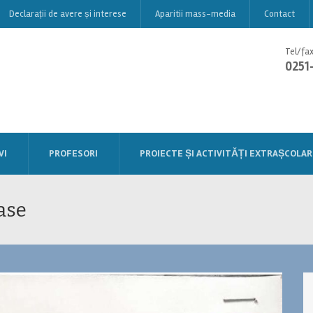
Declarații de avere și interese
Aparitii mass-media
Contact
Tel/fax
0251
VI
PROFESORI
PROIECTE ȘI ACTIVITĂȚI EXTRAȘCOLAR
ase