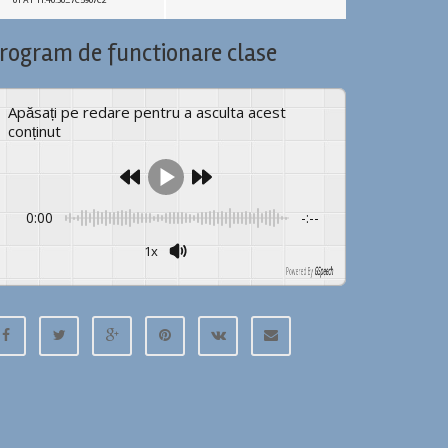
01 AT 11.40.30_7C5967C2
rogram de functionare clase
Apăsați pe redare pentru a asculta acest
conținut
0:00
-:--
1x
Powered By
GSpeech