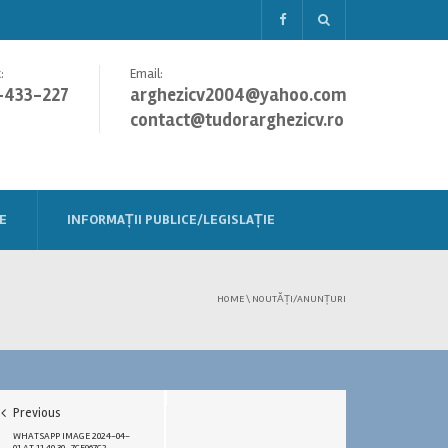
:
Email:
-433-227
arghezicv2004@yahoo.com
contact@tudorarghezicv.ro
E
INFORMAȚII PUBLICE/LEGISLAȚIE
HOME
\
NOUTĂȚI/ANUNȚURI
Previous
WHATSAPP IMAGE 2024-04-