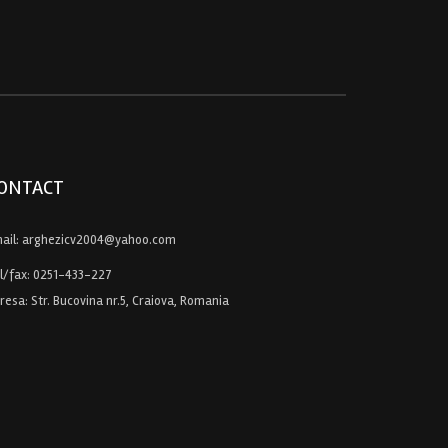
ONTACT
ail:
arghezicv2004@yahoo.com
l/fax:
0251-433-227
resa: Str. Bucovina nr.5, Craiova, Romania