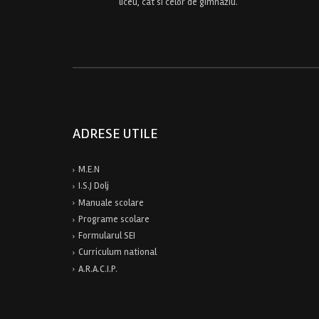
liceu, cat si celor de gimnaziu.
ADRESE UTILE
M.E.N
I.S.J Dolj
Manuale scolare
Programe scolare
Formularul SEI
Curriculum national
A.R.A.C.I.P.