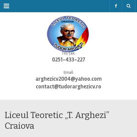
Menu
Tel/fax:
0251-433-227
Email:
arghezicv2004@yahoo.com
contact@tudorarghezicv.ro
Liceul Teoretic „T. Arghezi”
Craiova