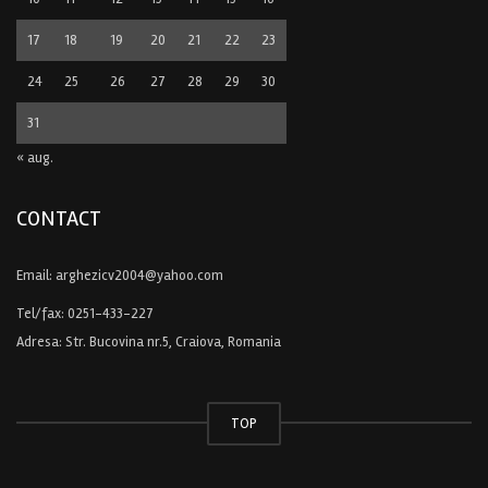
17
18
19
20
21
22
23
24
25
26
27
28
29
30
31
« aug.
CONTACT
Email:
arghezicv2004@yahoo.com
Tel/fax:
0251-433-227
Adresa: Str. Bucovina nr.5, Craiova, Romania
TOP