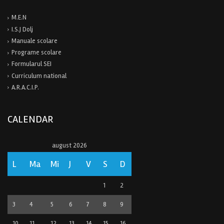
M.E.N
I.S.J Dolj
Manuale scolare
Programe scolare
Formularul SEI
Curriculum national
A.R.A.C.I.P.
CALENDAR
august 2026
L
Ma
Mi
J
V
S
D
1
2
3
4
5
6
7
8
9
10
11
12
13
14
15
16