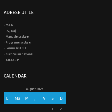
ADRESE UTILE
M.E.N
I.S.J Dolj
Manuale scolare
Programe scolare
Formularul SEI
Curriculum national
A.R.A.C.I.P.
CALENDAR
august 2026
L
Ma
Mi
J
V
S
D
1
2