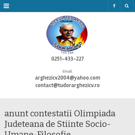
Menu
Tel/fax:
0251-433-227
Email:
arghezicv2004@yahoo.com
contact@tudorarghezicv.ro
anunt contestatii Olimpiada
Judeteana de Stiinte Socio-
Umane-Filosofie