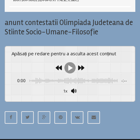
WHATSAPP IMAGE 2024-04-01 AT 11.40.30_7C5967C2
anunt contestatii Olimpiada Judeteana de
Stiinte Socio-Umane-Filosofie
Apăsați pe redare pentru a asculta acest conținut
0:00
-:--
1x