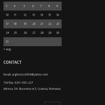
3
4
5
6
7
8
9
10
11
12
13
14
15
16
17
18
19
20
21
22
23
24
25
26
27
28
29
30
31
« aug.
CONTACT
Email:
arghezicv2004@yahoo.com
Tel/fax:
0251-433-227
Adresa: Str. Bucovina nr.5, Craiova, Romania