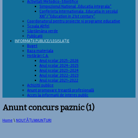
Activitati Metodico-Stiintifice
Simpozionul National „Educatia integrala”
Conferinta Internationala „Educatia in secolul
XXI”/”Education in 21st century”
Coordonatorul pentru proiecte și programe educative
Școala Altfel
Săptămâna verde
Publicații
INFORMAȚII PUBLICE/LEGISLAȚIE
Buget
Baza materiala
Hotărâri C.A.
Anul școlar 2025-2026
Anul școlar 2024-2025
Anul școlar 2023-2024
Anul școlar 2022-2023
Anul școlar 2021-2022
Achizitii publice
Anunţ promovare treaptă profesională
Acces la informații de interes public
Anunt concurs paznic (1)
Home
\
NOUTĂȚI/ANUNȚURI