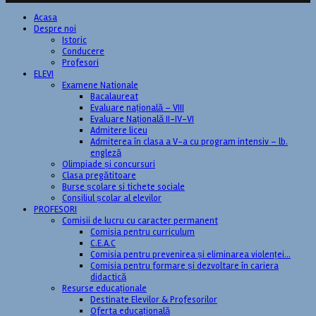
Acasa
Despre noi
Istoric
Conducere
Profesori
ELEVI
Examene Nationale
Bacalaureat
Evaluare națională – VIII
Evaluare Națională II-IV-VI
Admitere liceu
Admiterea în clasa a V-a cu program intensiv – lb.
engleză
Olimpiade și concursuri
Clasa pregătitoare
Burse școlare si tichete sociale
Consiliul școlar al elevilor
PROFESORI
Comisii de lucru cu caracter permanent
Comisia pentru curriculum
C.E.A.C
Comisia pentru prevenirea și eliminarea violenței…
Comisia pentru formare și dezvoltare în cariera
didactică
Resurse educaționale
Destinate Elevilor & Profesorilor
Oferta educațională