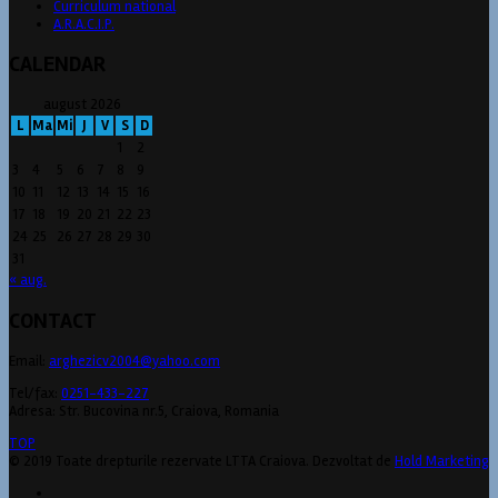
Curriculum national
A.R.A.C.I.P.
CALENDAR
august 2026
L
Ma
Mi
J
V
S
D
1
2
3
4
5
6
7
8
9
10
11
12
13
14
15
16
17
18
19
20
21
22
23
24
25
26
27
28
29
30
31
« aug.
CONTACT
Email:
arghezicv2004@yahoo.com
Tel/fax:
0251-433-227
Adresa: Str. Bucovina nr.5, Craiova, Romania
TOP
© 2019 Toate drepturile rezervate LTTA Craiova. Dezvoltat de
Hold Marketing