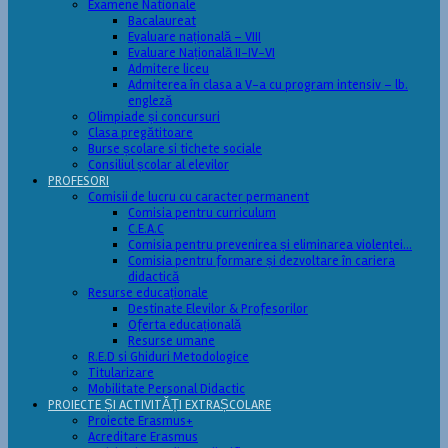
Examene Nationale
Bacalaureat
Evaluare națională – VIII
Evaluare Națională II-IV-VI
Admitere liceu
Admiterea în clasa a V-a cu program intensiv – lb.
engleză
Olimpiade și concursuri
Clasa pregătitoare
Burse școlare si tichete sociale
Consiliul școlar al elevilor
PROFESORI
Comisii de lucru cu caracter permanent
Comisia pentru curriculum
C.E.A.C
Comisia pentru prevenirea și eliminarea violenței…
Comisia pentru formare și dezvoltare în cariera
didactică
Resurse educaționale
Destinate Elevilor & Profesorilor
Oferta educațională
Resurse umane
R.E.D si Ghiduri Metodologice
Titularizare
Mobilitate Personal Didactic
PROIECTE ȘI ACTIVITĂȚI EXTRAȘCOLARE
Proiecte Erasmus+
Acreditare Erasmus