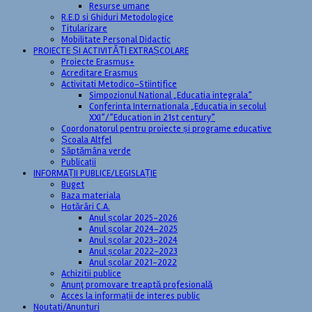
Resurse umane
R.E.D si Ghiduri Metodologice
Titularizare
Mobilitate Personal Didactic
PROIECTE ȘI ACTIVITĂȚI EXTRAȘCOLARE
Proiecte Erasmus+
Acreditare Erasmus
Activitati Metodico-Stiintifice
Simpozionul National „Educatia integrala”
Conferinta Internationala „Educatia in secolul
XXI”/”Education in 21st century”
Coordonatorul pentru proiecte și programe educative
Școala Altfel
Săptămâna verde
Publicații
INFORMAȚII PUBLICE/LEGISLAȚIE
Buget
Baza materiala
Hotărâri C.A.
Anul școlar 2025-2026
Anul școlar 2024-2025
Anul școlar 2023-2024
Anul școlar 2022-2023
Anul școlar 2021-2022
Achizitii publice
Anunţ promovare treaptă profesională
Acces la informații de interes public
Noutati/Anunturi