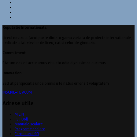
Reputatie Internationala
Liceul nostru a facut parte dintr-o gama variata de proiecte internationale,
dedicate atat elevilor de liceu, cat si celor de gimnaziu.
Commitment
Ptatum eos et accusamus et iusto odio dignissimos ducimus
Innovation
Sed ut perspiciatis unde omnis iste natus error sit voluptatem
INSCRIE-TE ACUM
Adrese utile
M.E.N
I.S.J Dolj
Manuale scolare
Programe scolare
Formularul SEI