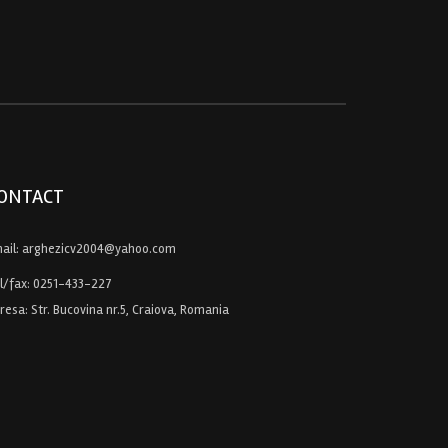
ONTACT
ail:
arghezicv2004@yahoo.com
l/fax:
0251-433-227
resa: Str. Bucovina nr.5, Craiova, Romania