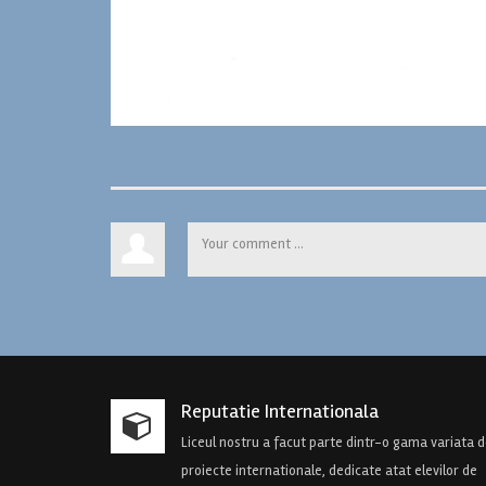
Reputatie Internationala
Liceul nostru a facut parte dintr-o gama variata 
proiecte internationale, dedicate atat elevilor de