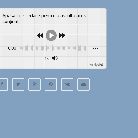
Apăsați pe redare pentru a asculta acest
conținut
0:00
-:--
1x
Powered By
GSpeech