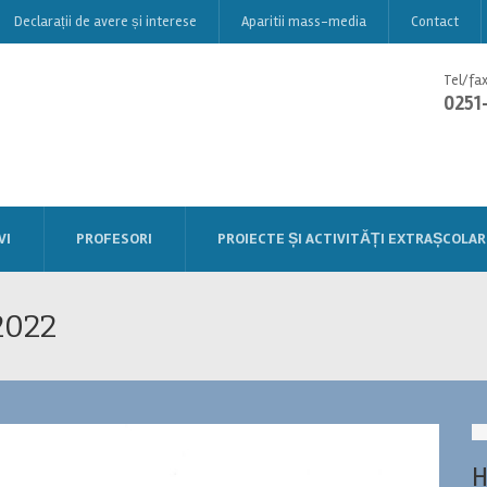
Declarații de avere și interese
Aparitii mass-media
Contact
Tel/fax
0251
VI
PROFESORI
PROIECTE ȘI ACTIVITĂȚI EXTRAȘCOLAR
.2022
H