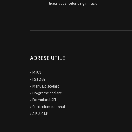
liceu, cat si celor de gimnaziu.
ADRESE UTILE
M.E.N
I.S.J Dolj
Manuale scolare
Programe scolare
Formularul SEI
Curriculum national
A.R.A.C.I.P.