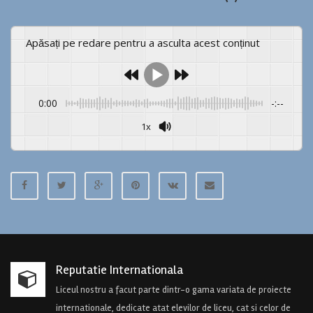
Apăsați pe redare pentru a asculta acest conținut
0:00
-:--
1x
Powered By
GSpeech
Reputatie Internationala
Liceul nostru a facut parte dintr-o gama variata de proiecte
internationale, dedicate atat elevilor de liceu, cat si celor de