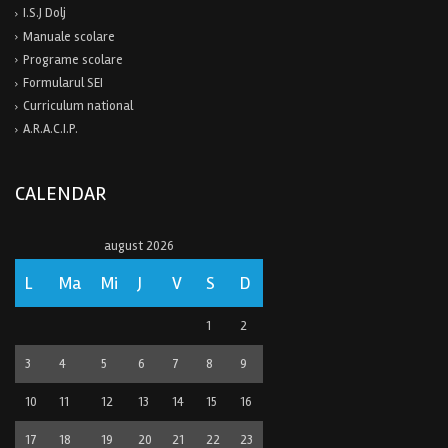
I.S.J Dolj
Manuale scolare
Programe scolare
Formularul SEI
Curriculum national
A.R.A.C.I.P.
CALENDAR
august 2026
L
Ma
Mi
J
V
S
D
1
2
3
4
5
6
7
8
9
10
11
12
13
14
15
16
17
18
19
20
21
22
23