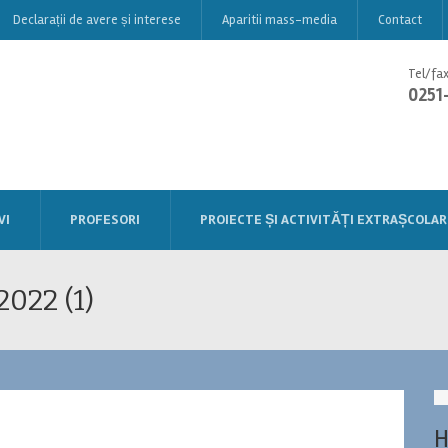
Declarații de avere și interese
Aparitii mass-media
Contact
Tel/fax
0251
VI
PROFESORI
PROIECTE ȘI ACTIVITĂȚI EXTRAȘCOLAR
2022 (1)
H