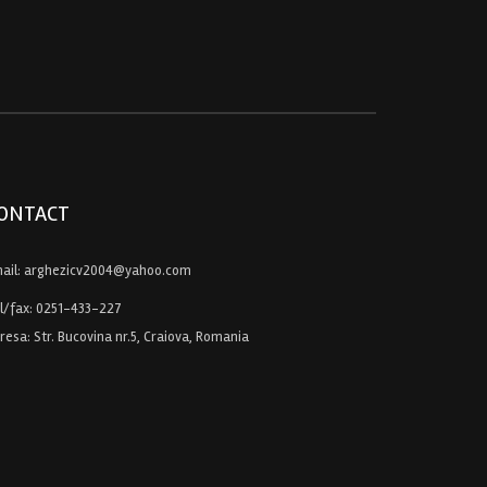
ONTACT
ail:
arghezicv2004@yahoo.com
l/fax:
0251-433-227
resa: Str. Bucovina nr.5, Craiova, Romania