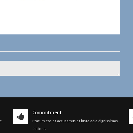
Commitment
de
Ptatum eos et accusamus et iusto odio dignissimos
ducimus