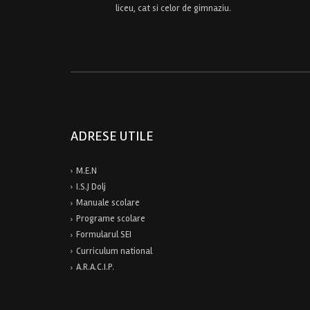
liceu, cat si celor de gimnaziu.
ADRESE UTILE
M.E.N
I.S.J Dolj
Manuale scolare
Programe scolare
Formularul SEI
Curriculum national
A.R.A.C.I.P.