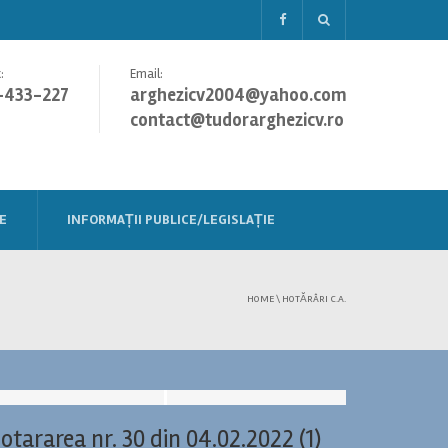
:
Email:
-433-227
arghezicv2004@yahoo.com
contact@tudorarghezicv.ro
E
INFORMAȚII PUBLICE/LEGISLAȚIE
HOME
\
HOTĂRÂRI C.A.
otararea nr. 30 din 04.02.2022 (1)