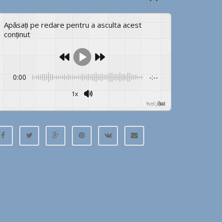
Apăsați pe redare pentru a asculta acest
conținut
0:00
-:--
1x
Powered By
GSpeech