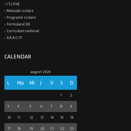
I.S.J Dolj
Manuale scolare
Programe scolare
Formularul SEI
Curriculum national
A.R.A.C.I.P.
CALENDAR
august 2026
L
Ma
Mi
J
V
S
D
1
2
3
4
5
6
7
8
9
10
11
12
13
14
15
16
17
18
19
20
21
22
23