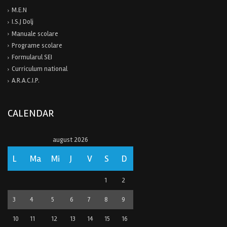
M.E.N
I.S.J Dolj
Manuale scolare
Programe scolare
Formularul SEI
Curriculum national
A.R.A.C.I.P.
CALENDAR
august 2026
L
Ma
Mi
J
V
S
D
1
2
3
4
5
6
7
8
9
10
11
12
13
14
15
16