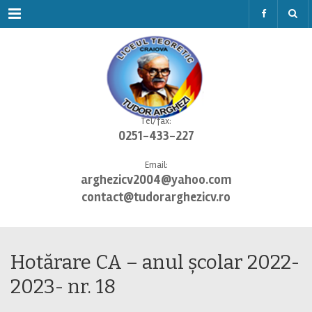
Menu
Tel/fax:
0251-433-227
Email:
arghezicv2004@yahoo.com
contact@tudorarghezicv.ro
Hotărare CA – anul școlar 2022-
2023- nr. 18