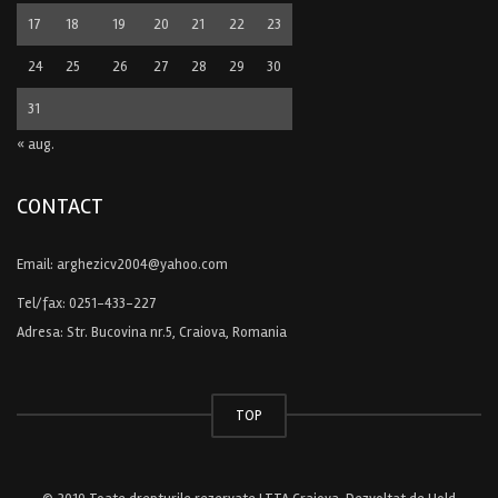
17
18
19
20
21
22
23
24
25
26
27
28
29
30
31
« aug.
CONTACT
Email:
arghezicv2004@yahoo.com
Tel/fax:
0251-433-227
Adresa: Str. Bucovina nr.5, Craiova, Romania
TOP