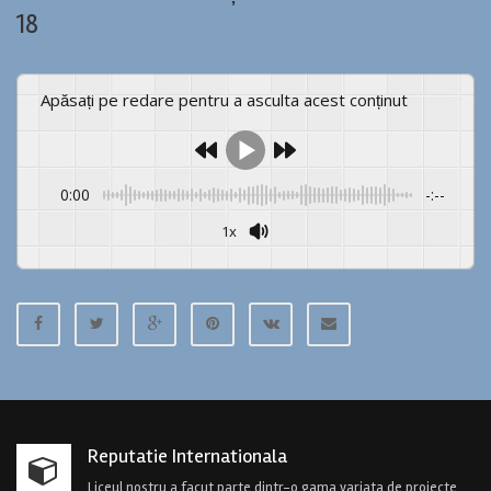
18
Apăsați pe redare pentru a asculta acest conținut
0:00
-:--
1x
Powered By
GSpeech
Reputatie Internationala
Liceul nostru a facut parte dintr-o gama variata de proiecte