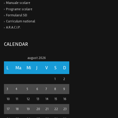
Manuale scolare
Programe scolare
Formularul SEI
Curriculum national
A.R.A.C.I.P.
CALENDAR
august 2026
L
Ma
Mi
J
V
S
D
1
2
3
4
5
6
7
8
9
10
11
12
13
14
15
16
17
18
19
20
21
22
23