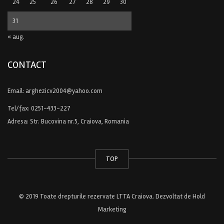
24
25
26
27
28
29
30
31
« aug.
CONTACT
Email:
arghezicv2004@yahoo.com
Tel/fax:
0251-433-227
Adresa: Str. Bucovina nr.5, Craiova, Romania
TOP
© 2019 Toate drepturile rezervate LTTA Craiova. Dezvoltat de
Hold
Marketing