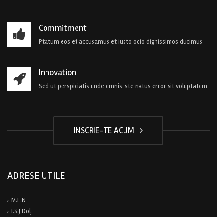
Commitment
Ptatum eos et accusamus et iusto odio dignissimos ducimus
Innovation
Sed ut perspiciatis unde omnis iste natus error sit voluptatem
INSCRIE-TE ACUM
ADRESE UTILE
M.E.N
I.S.J Dolj