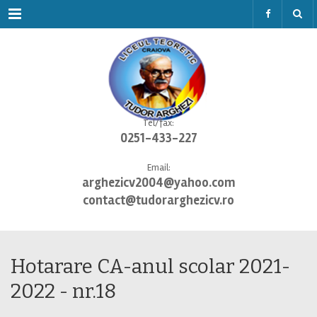
Menu
Tel/fax:
0251-433-227
Email:
arghezicv2004@yahoo.com
contact@tudorarghezicv.ro
Hotarare CA-anul scolar 2021-
2022 - nr.18