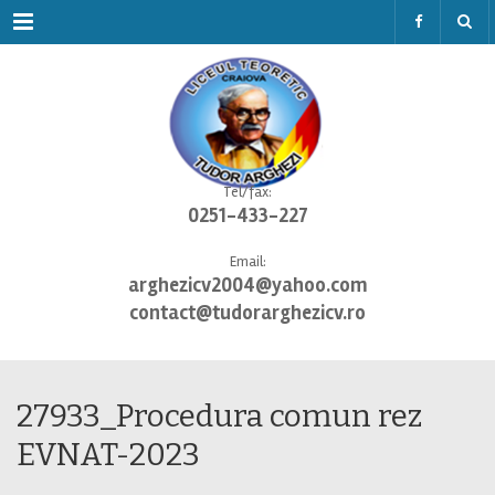
Menu
Tel/fax:
0251-433-227
Email:
arghezicv2004@yahoo.com
contact@tudorarghezicv.ro
27933_Procedura comun rez
EVNAT-2023