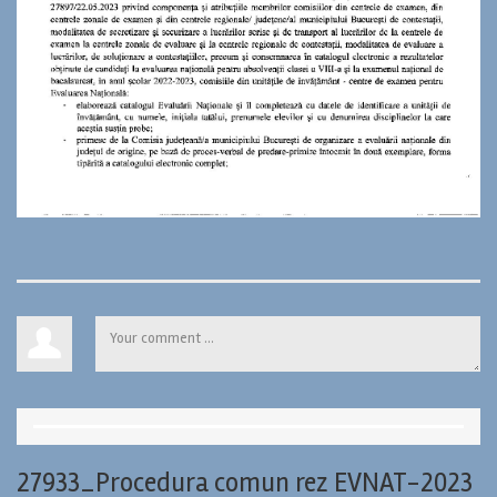
27933_Procedura comun rez EVNAT-2023