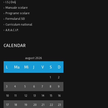
I.S.J Dolj
Manuale scolare
Programe scolare
Formularul SEI
Curriculum national
A.R.A.C.I.P.
CALENDAR
august 2026
L
Ma
Mi
J
V
S
D
1
2
3
4
5
6
7
8
9
10
11
12
13
14
15
16
17
18
19
20
21
22
23