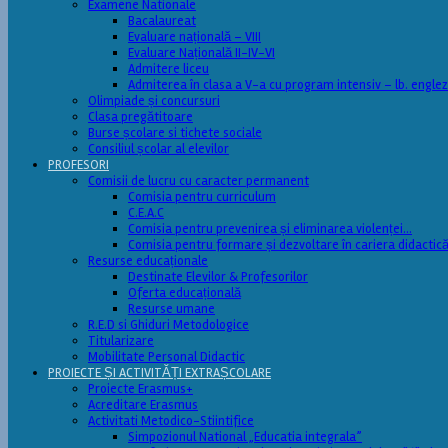
Examene Nationale
Bacalaureat
Evaluare națională – VIII
Evaluare Națională II-IV-VI
Admitere liceu
Admiterea în clasa a V-a cu program intensiv – lb. engle
Olimpiade și concursuri
Clasa pregătitoare
Burse școlare si tichete sociale
Consiliul școlar al elevilor
PROFESORI
Comisii de lucru cu caracter permanent
Comisia pentru curriculum
C.E.A.C
Comisia pentru prevenirea și eliminarea violenței…
Comisia pentru formare și dezvoltare în cariera didactic
Resurse educaționale
Destinate Elevilor & Profesorilor
Oferta educațională
Resurse umane
R.E.D si Ghiduri Metodologice
Titularizare
Mobilitate Personal Didactic
PROIECTE ȘI ACTIVITĂȚI EXTRAȘCOLARE
Proiecte Erasmus+
Acreditare Erasmus
Activitati Metodico-Stiintifice
Simpozionul National „Educatia integrala”