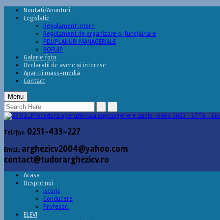
Noutati/Anunturi
Legislație
Regulament intern
Regulament de organizare și funcțiunare
PDI/PLANURI MANAGERIALE
ROFUIP
Galerie foto
Declarații de avere și interese
Aparitii mass-media
Contact
Menu
0251-433-227
Tel/fax:
arghezicv2004@yahoo.com
Email:
contact@tudorarghezicv.ro
Acasa
Despre noi
Istoric
Conducere
Profesori
ELEVI