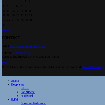
1
2
3
4
5
6
7
8
9
10
11
12
13
14
15
16
17
18
19
20
21
22
23
24
25
26
27
28
29
30
31
« aug.
CONTACT
Email:
arghezicv2004@yahoo.com
Tel/fax:
0251-433-227
Adresa: Str. Bucovina nr.5, Craiova, Romania
TOP
© 2019 Toate drepturile rezervate LTTA Craiova. Dezvoltat de
Hold Marketing
Acasa
Despre noi
Istoric
Conducere
Profesori
ELEVI
Examene Nationale