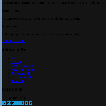
Liceul nostru a facut parte dintr-o gama variata de proiecte internationale, dedi
Commitment
Ptatum eos et accusamus et iusto odio dignissimos ducimus
Innovation
Sed ut perspiciatis unde omnis iste natus error sit voluptatem
INSCRIE-TE ACUM
Adrese utile
M.E.N
I.S.J Dolj
Manuale scolare
Programe scolare
Formularul SEI
Curriculum national
A.R.A.C.I.P.
CALENDAR
august 2026
L
Ma
Mi
J
V
S
D