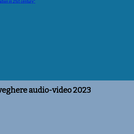
ation in 21st century”
veghere audio-video 2023