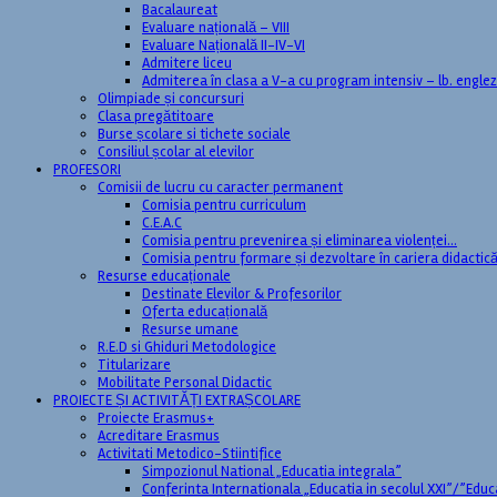
Bacalaureat
Evaluare națională – VIII
Evaluare Națională II-IV-VI
Admitere liceu
Admiterea în clasa a V-a cu program intensiv – lb. engle
Olimpiade și concursuri
Clasa pregătitoare
Burse școlare si tichete sociale
Consiliul școlar al elevilor
PROFESORI
Comisii de lucru cu caracter permanent
Comisia pentru curriculum
C.E.A.C
Comisia pentru prevenirea și eliminarea violenței…
Comisia pentru formare și dezvoltare în cariera didactic
Resurse educaționale
Destinate Elevilor & Profesorilor
Oferta educațională
Resurse umane
R.E.D si Ghiduri Metodologice
Titularizare
Mobilitate Personal Didactic
PROIECTE ȘI ACTIVITĂȚI EXTRAȘCOLARE
Proiecte Erasmus+
Acreditare Erasmus
Activitati Metodico-Stiintifice
Simpozionul National „Educatia integrala”
Conferinta Internationala „Educatia in secolul XXI”/”Educ