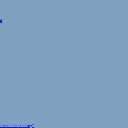
ză
ă
ation in 21st century”