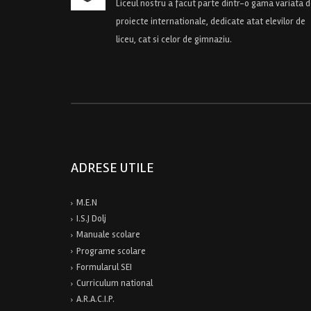
Liceul nostru a facut parte dintr-o gama variata 
proiecte internationale, dedicate atat elevilor de
liceu, cat si celor de gimnaziu.
ADRESE UTILE
M.E.N
I.S.J Dolj
Manuale scolare
Programe scolare
Formularul SEI
Curriculum national
A.R.A.C.I.P.