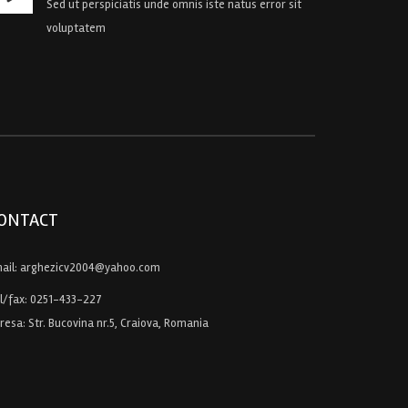
Sed ut perspiciatis unde omnis iste natus error sit
voluptatem
ONTACT
ail:
arghezicv2004@yahoo.com
l/fax:
0251-433-227
resa: Str. Bucovina nr.5, Craiova, Romania