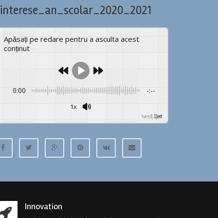
interese_an_scolar_2020_2021
Apăsați pe redare pentru a asculta acest
conținut
0:00
-:--
1x
Powered By
GSpeech
Innovation