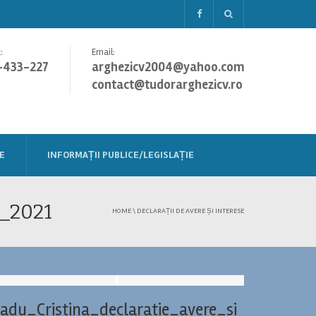
:
Email:
-433-227
arghezicv2004@yahoo.com
contact@tudorarghezicv.ro
E
INFORMAȚII PUBLICE/LEGISLAȚIE
0_2021
HOME
\
DECLARAȚII DE AVERE ȘI INTERESE
adu_Cristina_declaratie_avere_si