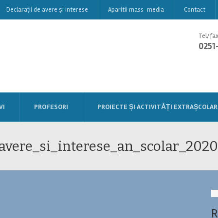
Declarații de avere și interese
Aparitii mass-media
Contact
Tel/fax
0251
VI
PROFESORI
PROIECTE ȘI ACTIVITĂȚI EXTRAȘCOLAR
_avere_si_interese_an_scolar_202
R