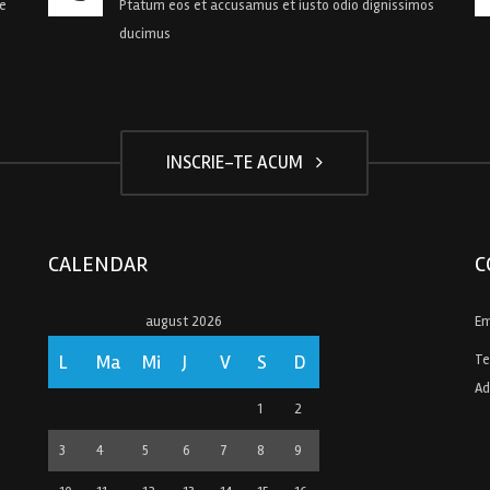
de
Ptatum eos et accusamus et iusto odio dignissimos
ducimus
INSCRIE-TE ACUM
CALENDAR
C
august 2026
Em
L
Ma
Mi
J
V
S
D
Te
Ad
1
2
3
4
5
6
7
8
9