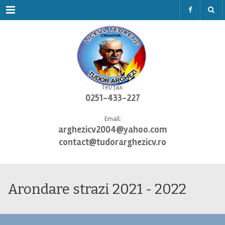
Menu
Tel/fax:
0251-433-227
Email:
arghezicv2004@yahoo.com
contact@tudorarghezicv.ro
Arondare strazi 2021 - 2022