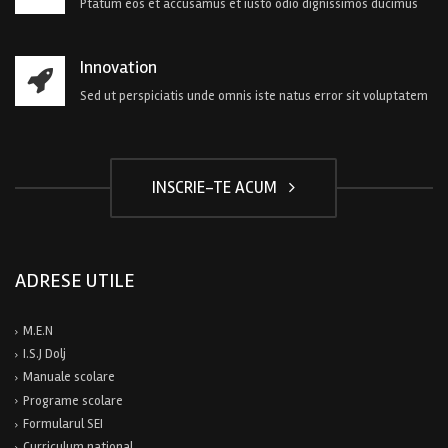
Ptatum eos et accusamus et iusto odio dignissimos ducimus
Innovation
Sed ut perspiciatis unde omnis iste natus error sit voluptatem
INSCRIE-TE ACUM
ADRESE UTILE
M.E.N
I.S.J Dolj
Manuale scolare
Programe scolare
Formularul SEI
Curriculum national