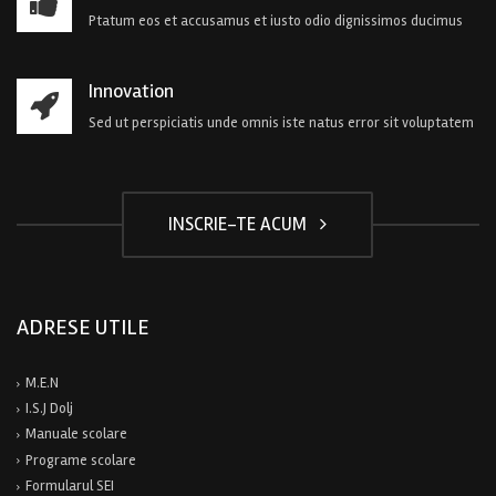
Ptatum eos et accusamus et iusto odio dignissimos ducimus
Innovation
Sed ut perspiciatis unde omnis iste natus error sit voluptatem
INSCRIE-TE ACUM
ADRESE UTILE
M.E.N
I.S.J Dolj
Manuale scolare
Programe scolare
Formularul SEI