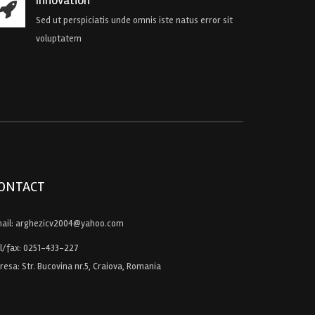
Sed ut perspiciatis unde omnis iste natus error sit
voluptatem
ONTACT
ail:
arghezicv2004@yahoo.com
l/fax:
0251-433-227
resa: Str. Bucovina nr.5, Craiova, Romania