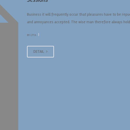
Business it will frequently occur that pleasures have to be rep
and annoyances accepted. The wise man therefore always hold
|
BY LTTA
DETAIL