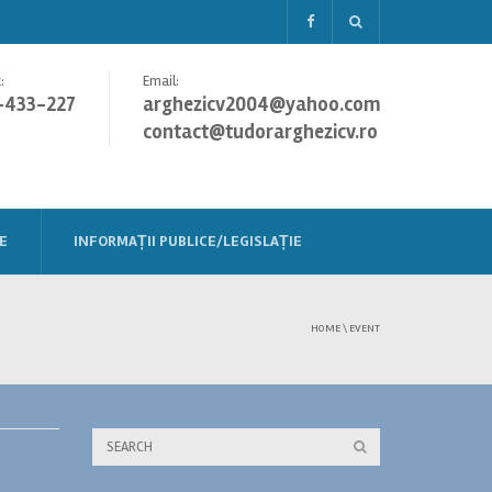
:
Email:
-433-227
arghezicv2004@yahoo.com
contact@tudorarghezicv.ro
E
INFORMAȚII PUBLICE/LEGISLAȚIE
HOME
\
EVENT