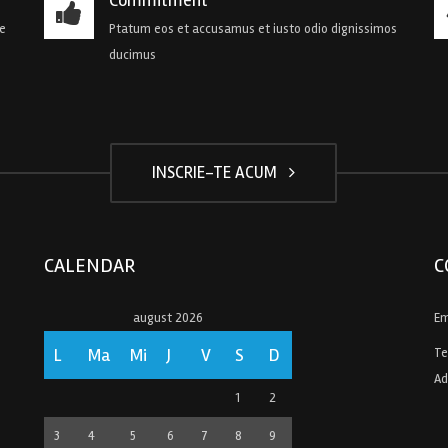
de
Ptatum eos et accusamus et iusto odio dignissimos
ducimus
INSCRIE-TE ACUM
CALENDAR
C
august 2026
Em
L
Ma
Mi
J
V
S
D
Te
Ad
1
2
3
4
5
6
7
8
9