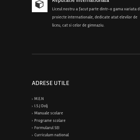
Liceul nostru a facut parte dintr-o gama variata 
proiecte internationale, dedicate atat elevilor de
liceu, cat si celor de gimnaziu.
ADRESE UTILE
M.E.N
I.S.J Dolj
Manuale scolare
Programe scolare
Formularul SEI
Curriculum national