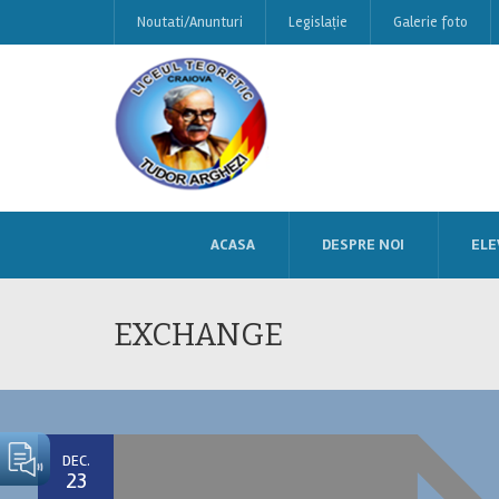
Noutati/Anunturi
Legislație
Galerie foto
ACASA
DESPRE NOI
ELE
EXCHANGE
DEC.
23