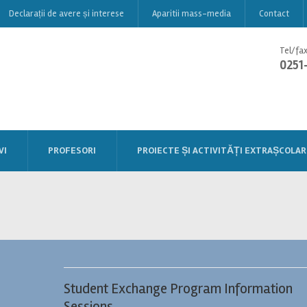
Declarații de avere și interese
Aparitii mass-media
Contact
Tel/fax
0251
VI
PROFESORI
PROIECTE ȘI ACTIVITĂȚI EXTRAȘCOLAR
Student Exchange Program Information
Sessions