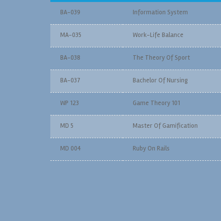
BA-039
Information System
MA-035
Work-Life Balance
BA-038
The Theory Of Sport
BA-037
Bachelor Of Nursing
WP 123
Game Theory 101
MD 5
Master Of Gamification
MD 004
Ruby On Rails