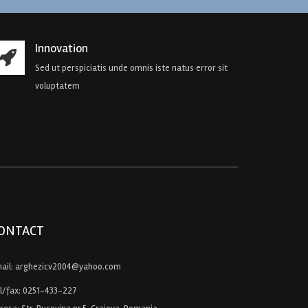
Innovation
Sed ut perspiciatis unde omnis iste natus error sit
voluptatem
ONTACT
ail:
arghezicv2004@yahoo.com
l/fax:
0251-433-227