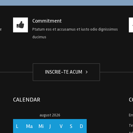
Commitment
de
Ptatum eos et accusamus et iusto odio dignissimos
ducimus
INSCRIE-TE ACUM
CALENDAR
C
august 2026
Em
L
Ma
Mi
J
V
S
D
Te