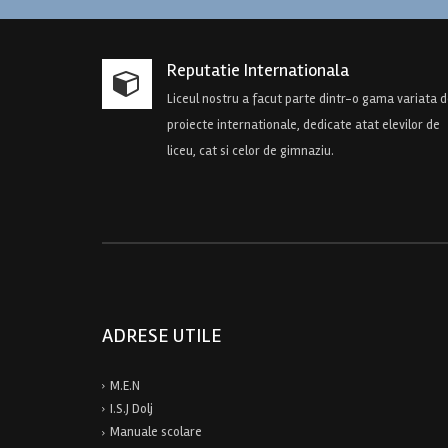
Reputatie Internationala
Liceul nostru a facut parte dintr-o gama variata 
proiecte internationale, dedicate atat elevilor de
liceu, cat si celor de gimnaziu.
ADRESE UTILE
M.E.N
I.S.J Dolj
Manuale scolare