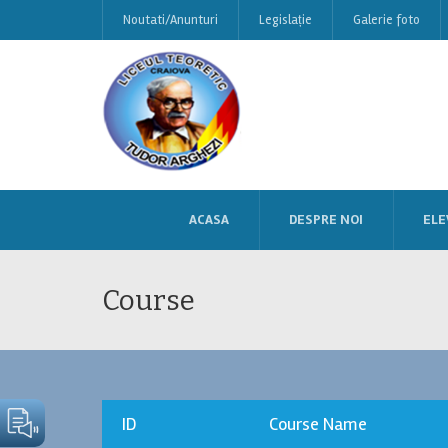
Noutati/Anunturi
Legislație
Galerie foto
ACASA
DESPRE NOI
ELE
Course
ID
Course Name