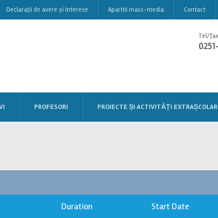
Declarații de avere și interese
Aparitii mass-media
Contact
Tel/fax
0251
VI
PROFESORI
PROIECTE ȘI ACTIVITĂȚI EXTRAȘCOLAR
Duration
Start Date