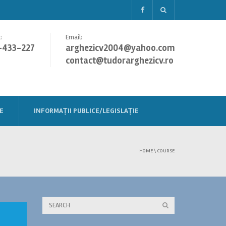
:
Email:
-433-227
arghezicv2004@yahoo.com
contact@tudorarghezicv.ro
E
INFORMAȚII PUBLICE/LEGISLAȚIE
HOME
\
COURSE